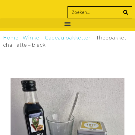
ankara escort
ankara escort
Home
-
Winkel
-
Cadeau pakketten
-
Theepakket
chai latte – black