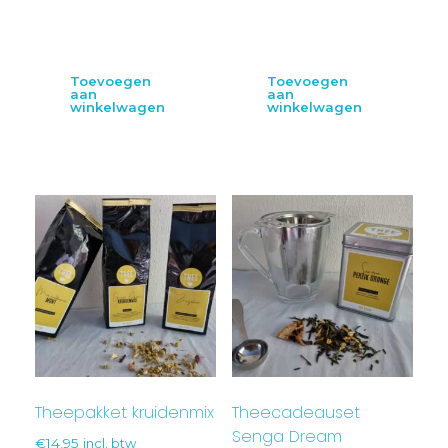
Toevoegen
Toevoegen
aan
aan
winkelwagen
winkelwagen
Theepakket kruidenmix
Theecadeauset
Senga Dream
€
14,95
incl. btw