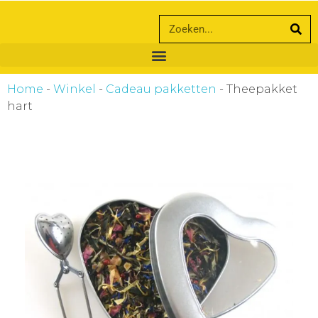
ankara escort
ankara escort
Home
-
Winkel
-
Cadeau pakketten
-
Theepakket
hart