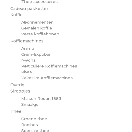
Thee accessoires
Cadeau pakketten
Koffie
Abonnementen
Gemalen koffie
Verse koffiebonen
Koffiemachines
Animo
Crem-Expobar
Nivona
Particuliere Koffiemachines
Rhea
Zakelijke Koffiemachines
Overig
Siroopjes
Maison Routin 1883
Smaakje
Thee
Groene thee
Rooibos
Speciale thee