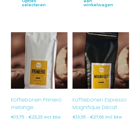
Opties
aan
selecteren
winkelwagen
Koffiebonen Primero
Koffiebonen Espresso
melange
Magnifique Décaf
€
13,75
-
€
23,25
incl. btw
€
15,95
-
€
27,65
incl. btw