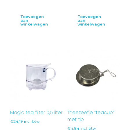
Toevoegen
Toevoegen
aan
aan
winkelwagen
winkelwagen
Magic tea filter 0,5 liter
Theezeefje “teacup”
met tip
€
24,19
incl. btw
€
4,84
incl. btw