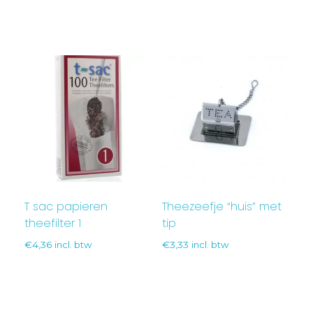
T sac papieren
Theezeefje “huis” met
theefilter 1
tip
€
4,36
incl. btw
€
3,33
incl. btw