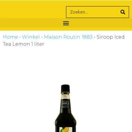
ankara escort
ankara escort
Home
-
Winkel
-
Maison Routin 1883
-
Siroop Iced
Tea Lemon 1 liter