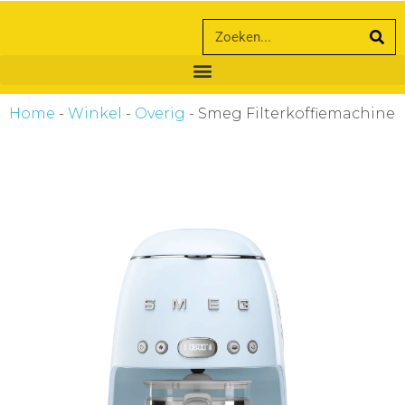
ankara escort
ankara escort
Home
-
Winkel
-
Overig
-
Smeg Filterkoffiemachine