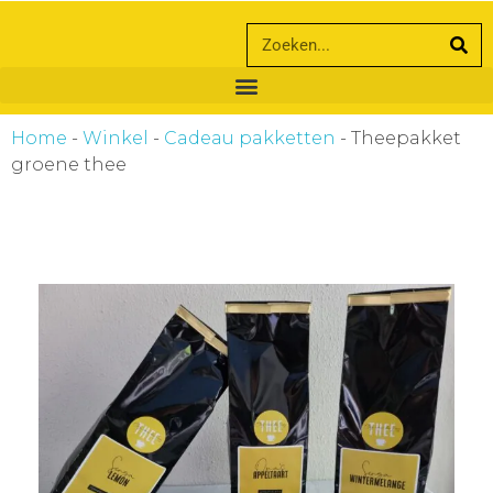
ankara escort
ankara escort
Home
-
Winkel
-
Cadeau pakketten
-
Theepakket
groene thee