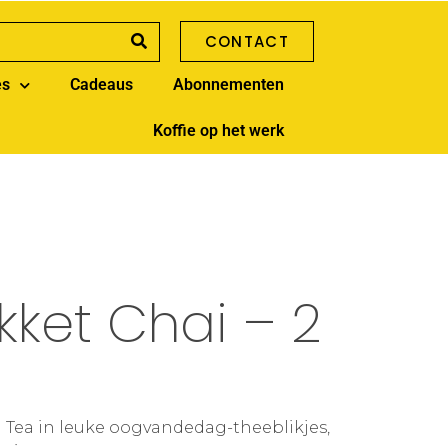
CONTACT
es
Cadeaus
Abonnementen
Koffie op het werk
ket Chai – 2
i Tea in leuke oogvandedag-theeblikjes,