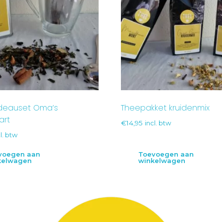
deauset Oma’s
Theepakket kruidenmix
art
€
14,95
incl. btw
l. btw
voegen aan
Toevoegen aan
kelwagen
winkelwagen