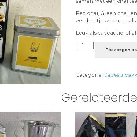
samen met een chai tea
Red chai, Green chai, e
een beetje warme melk m
Leuk als cadeautje, of al
Toevoegen aa
Categorie:
Cadeau pakk
Gerelateerd