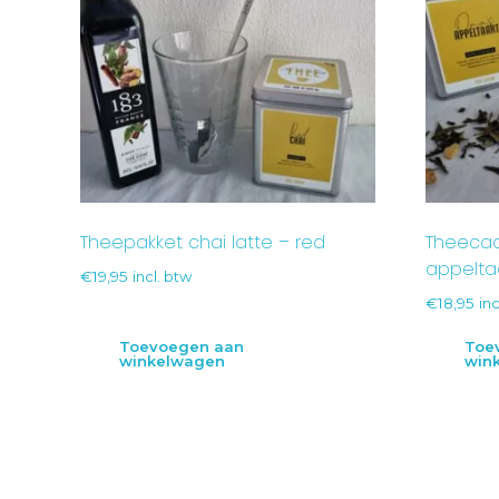
Theepakket chai latte – red
Theeca
appelta
€
19,95
incl. btw
€
18,95
inc
Toevoegen aan
Toe
winkelwagen
win