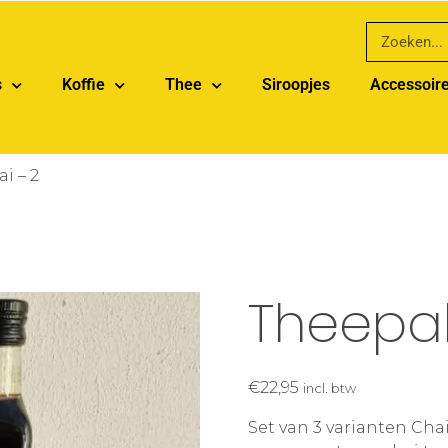
s
Koffie
Thee
Siroopjes
Accessoir
i – 2
Theepak
€
22,95
incl. btw
Set van 3 varianten Cha