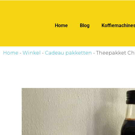
ankara escort
ankara escort
Home
Blog
Koffiemachine
Home
-
Winkel
-
Cadeau pakketten
-
Theepakket Cha