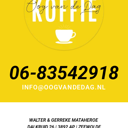
06-83542918
INFO@OOGVANDEDAG.NL
WALTER & GERREKE MATAHEROE
DALKRUID 26 | 3892 AP | ZEEWOLDE