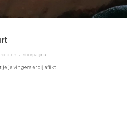
rt
ecepten
Voorpagina
e je vingers erbij aflikt