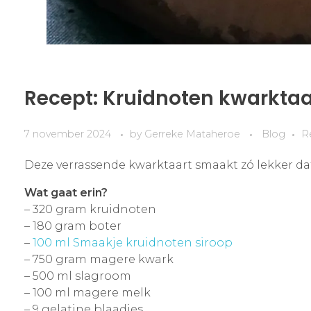
Recept: Kruidnoten kwarktaa
7 november 2024
by
Gerreke Mataheroe
Blog
R
Deze verrassende kwarktaart smaakt zó lekker dat j
Wat gaat erin?
– 320 gram kruidnoten
– 180 gram boter
–
100 ml Smaakje kruidnoten siroop
– 750 gram magere kwark
– 500 ml slagroom
– 100 ml magere melk
– 9 gelatine blaadjes