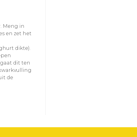
r. Meng in
s en zet het
hurt dikte).
nepen
gaat dit ten
kwarkvulling
uit de