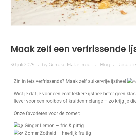
Maak zelf een verfrissende ij
30 juli 2025
by
Gerreke Mataheroe
Blog
Recept
Zin in iets verfrissends? Maak zelf suikervrije ijsthee!
Wist je dat je voor een écht lekkere ijsthee beter géén kl
liever voor een rooibos of kruidenmelange – zo krijg je 
Onze favorieten voor de zomer:
Ginger Lemon – fris & pittig
Zomer Zotheid – heerlijk fruitig