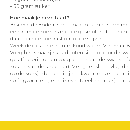
– 50 gram suiker
Hoe maak je deze taart?
Bekleed de Bodem van je bak- of springvorm met
een kom de koekjes met de gesmolten boter en st
daarna in de koelkast om op te stijven.
Week de gelatine in ruim koud water. Minimaal 8 
Voeg het Smaakje kruidnoten siroop door de kwa
gelatine erin op en voeg dit toe aan de kwark. (T
kosten van de structuur). Meng tenslotte vlug d
op de koekjesbodem in je bakvorm en zet het mini
springvorm en gebruik eventueel een mesje om d